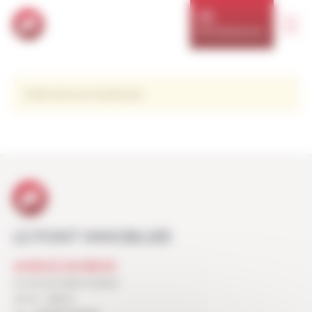
Panneau de gestion des cookies
NOS RÉSIDENCES
Cette annonce n'existe plus
LE POINT IMMOBILIER
AGENCE DE BRIVE
29, BOULEVARD KOENIG
19100 - BRIVE