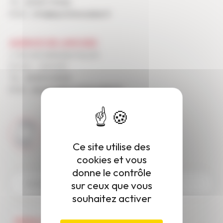
TEL :
05 55 17 99 82
EMAIL :
info@lepointimmobilier.fr
AGENCE DE LIMOGES
2 TER, RUE BERNARD PALISSY
87000 - LIMOGES
TEL :
05 55 10 18 23
EMAIL :
limoges@lepointimmobilier.fr
PRENONS CONTACT
FAITES-VOUS RAPPELER
Ce site utilise des
cookies et vous
donne le contrôle
sur ceux que vous
souhaitez activer