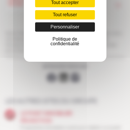
Tout accepter
Tout refuser
Personnaliser
Votre n° de téléphone est uniquement utilisé pour vous rappeler suite à
Politique de
votre demande. Ce n° de téléphone ne sera pas conservé après
confidentialité
l’échange téléphonique. En savoir plus sur la protection des données
personnelles
RETROUVEZ-NOUS SUR
LES AUTRES SITES DU GROUPE
LE POINT IMMOBILIER
PROMOTION
Programmes immobiliers neufs pour habiter ou investir