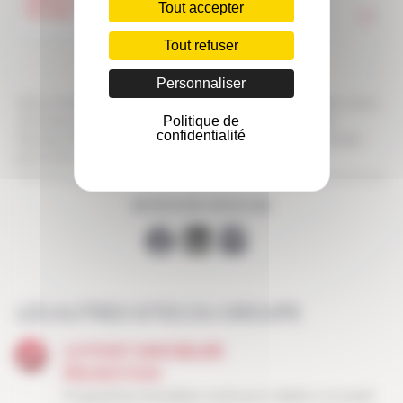
Tout accepter
Tout refuser
Personnaliser
Votre n° de téléphone est uniquement utilisé pour vous rappeler suite à
Politique de
votre demande. Ce n° de téléphone ne sera pas conservé après
confidentialité
l’échange téléphonique. En savoir plus sur la protection des données
personnelles
RETROUVEZ-NOUS SUR
LES AUTRES SITES DU GROUPE
LE POINT IMMOBILIER
PROMOTION
Programmes immobiliers neufs pour habiter ou investir