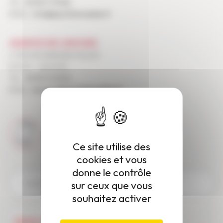
AGENCE DE BRIVE
29, BOULEVARD KOENIG
19100 - BRIVE
TEL :
05 55 17 99 82
EMAIL :
info@lepointimmobilier.fr
AGENCE DE LIMOGES
2 TER, RUE BERNARD PALISSY
87000 - LIMOGES
TEL :
05 55 10 18 23
EMAIL :
limoges@lepointimmobilier.fr
Ce site utilise des
cookies et vous
PRENONS CONTACT
donne le contrôle
sur ceux que vous
FAITES-VOUS RAPPELER
souhaitez activer