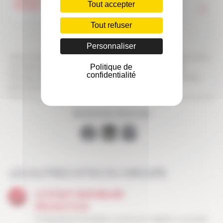
Tout accepter
Tout refuser
Personnaliser
Votre n° de téléphone est uniquement utilisé pour vous rappeler suite à
Politique de
votre demande. Ce n° de téléphone ne sera pas conservé après
confidentialité
l’échange téléphonique. En savoir plus sur la protection des données
personnelles
RETROUVEZ-NOUS SUR
LES AUTRES SITES DU GROUPE
LE POINT IMMOBILIER
PROMOTION
Programmes immobiliers neufs pour habiter ou investir