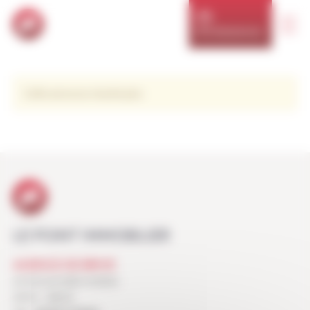
Panneau de gestion des cookies
NOS RÉSIDENCES
Cette annonce n'existe plus
LE POINT IMMOBILIER
AGENCE DE BRIVE
29, BOULEVARD KOENIG
19100 - BRIVE