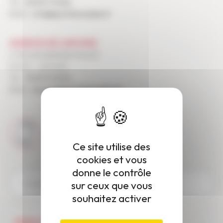
TEL :
05 55 17 99 82
EMAIL :
info@lepointimmobilier.fr
AGENCE DE LIMOGES
2 TER, RUE BERNARD PALISSY
87000 - LIMOGES
TEL :
05 55 10 18 23
EMAIL :
limoges@lepointimmobilier.fr
PRENONS CONTACT
FAITES-VOUS RAPPELER
Ce site utilise des
cookies et vous
donne le contrôle
sur ceux que vous
souhaitez activer